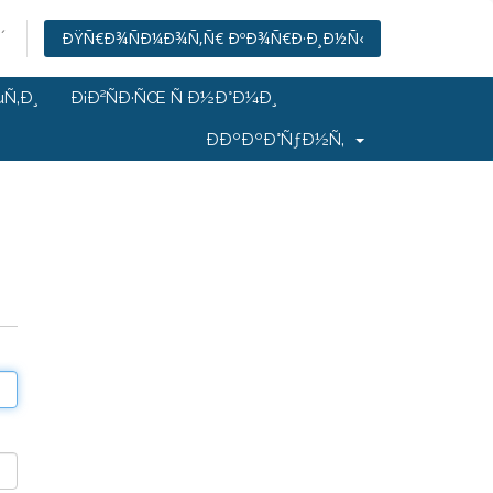
´
ÐŸÑ€Ð¾ÑÐ¼Ð¾Ñ‚Ñ€ ÐºÐ¾Ñ€Ð·Ð¸Ð½Ñ‹
µÑ‚Ð¸
Ð¡Ð²ÑÐ·ÑŒ Ñ Ð½Ð°Ð¼Ð¸
ÐÐºÐºÐ°ÑƒÐ½Ñ‚