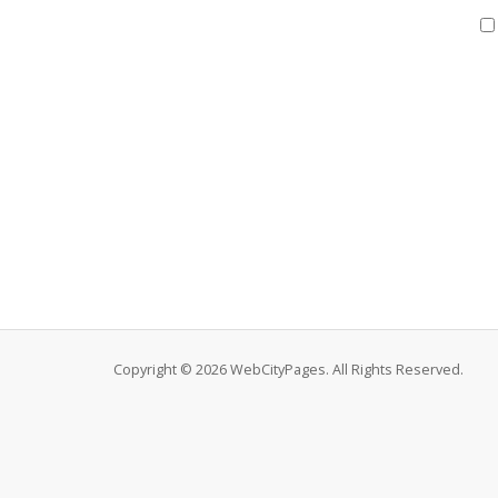
Copyright © 2026 WebCityPages. All Rights Reserved.