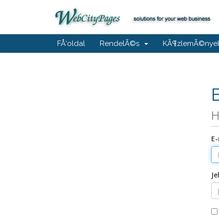
FÅ‘oldal
RendelÃ©s
KÃ¶zlemÃ©nye
H
E-
Je