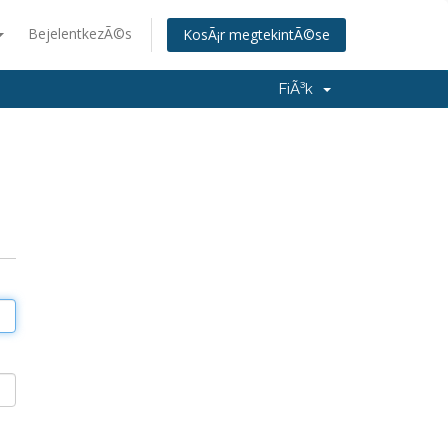
BejelentkezÃ©s
KosÃ¡r megtekintÃ©se
FiÃ³k