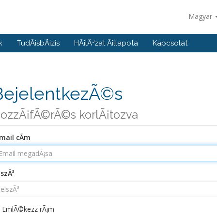
Magyar
k
TudÃ¡sbÃ¡zis
HÃ¡lÃ³zat Ã¡llapota
Kapcsolat
BejelentkezÃ©s
ozzÃ¡fÃ©rÃ©s korlÃ¡tozva
mail cÃ­m
lszÃ³
EmlÃ©kezz rÃ¡m